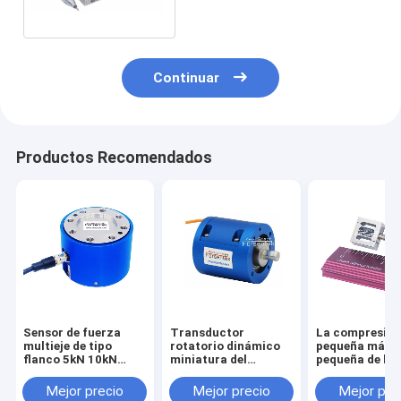
sensor del peso 2kg
Continuar
Productos Recomendados
Sensor de fuerza
Transductor
La compresió
multieje de tipo
rotatorio dinámico
pequeña más
flanco 5kN 10kN
miniatura del
pequeña de la
20kN 30kN 50kN
esfuerzo de torsión
tensión del se
100kN Célula de
del sensor 1NM 2NM
la fuerza del
Mejor precio
Mejor precio
Mejor pre
carga triaxial
3NM 5NM del
transductor 1