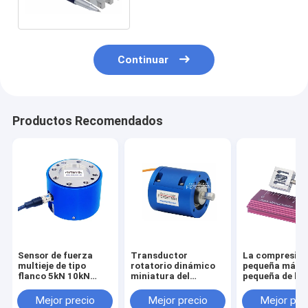
célula de carga 5kg
Continuar
Productos Recomendados
Sensor de fuerza
Transductor
La compresió
multieje de tipo
rotatorio dinámico
pequeña más
flanco 5kN 10kN
miniatura del
pequeña de la
20kN 30kN 50kN
esfuerzo de torsión
tensión del se
100kN Célula de
del sensor 1NM 2NM
la fuerza del
Mejor precio
Mejor precio
Mejor pre
carga triaxial
3NM 5NM del
transductor 1