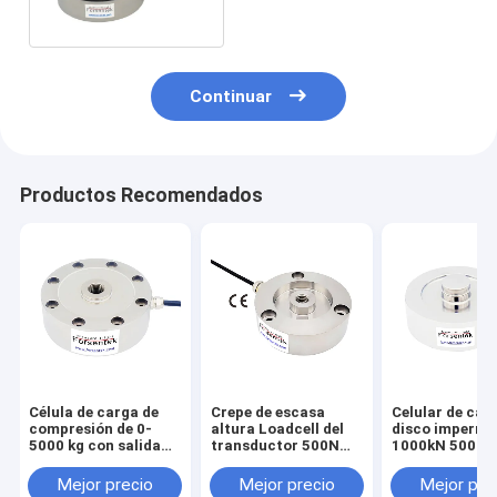
tensión
Continuar
Productos Recomendados
Célula de carga de
Crepe de escasa
Celular de car
compresión de 0-
altura Loadcell del
disco imperme
5000 kg con salida
transductor 500N
1000kN 500kN
de 0-10V, 0-5V, 4-
1KN 2KN 3KN de la
300kN 200kN 
20mA
fuerza de
50kN Sensor d
Mejor precio
Mejor precio
Mejor pre
compresión
fuerza redond