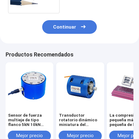
de la tensión 10 libras
Continuar
Productos Recomendados
Sensor de fuerza
Transductor
La compresió
multieje de tipo
rotatorio dinámico
pequeña más
flanco 5kN 10kN
miniatura del
pequeña de la
20kN 30kN 50kN
esfuerzo de torsión
tensión del se
100kN Célula de
del sensor 1NM 2NM
la fuerza del
Mejor precio
Mejor precio
Mejor pre
carga triaxial
3NM 5NM del
transductor 1