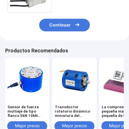
fuerza 2kg 3
Continuar
Productos Recomendados
Sensor de fuerza
Transductor
La compresió
multieje de tipo
rotatorio dinámico
pequeña más
flanco 5kN 10kN
miniatura del
pequeña de la
20kN 30kN 50kN
esfuerzo de torsión
tensión del se
100kN Célula de
del sensor 1NM 2NM
la fuerza del
Mejor precio
Mejor precio
Mejor pre
carga triaxial
3NM 5NM del
transductor 1