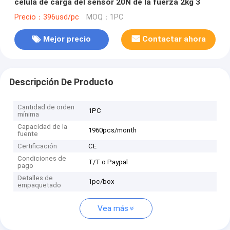
célula de carga del sensor 20N de la fuerza 2kg 3
Precio：396usd/pc
MOQ：1PC
Mejor precio
Contactar ahora
Descripción De Producto
Cantidad de orden
1PC
mínima
Capacidad de la
1960pcs/month
fuente
Certificación
CE
Condiciones de
T/T o Paypal
pago
Detalles de
1pc/box
empaquetado
Vea más